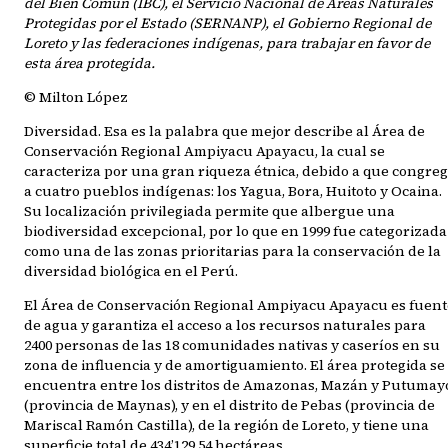
del Bien Común (IBC), el Servicio Nacional de Áreas Naturales
Protegidas por el Estado (SERNANP), el Gobierno Regional de
Loreto y las federaciones indígenas, para trabajar en favor de
esta área protegida.
© Milton López
Diversidad. Esa es la palabra que mejor describe al Área de
Conservación Regional Ampiyacu Apayacu, la cual se
caracteriza por una gran riqueza étnica, debido a que congre
a cuatro pueblos indígenas: los Yagua, Bora, Huitoto y Ocaina.
Su localización privilegiada permite que albergue una
biodiversidad excepcional, por lo que en 1999 fue categorizada
como una de las zonas prioritarias para la conservación de la
diversidad biológica en el Perú.
El Área de Conservación Regional Ampiyacu Apayacu es fuent
de agua y garantiza el acceso a los recursos naturales para
2400 personas de las 18 comunidades nativas y caseríos en su
zona de influencia y de amortiguamiento. El área protegida se
encuentra entre los distritos de Amazonas, Mazán y Putumay
(provincia de Maynas), y en el distrito de Pebas (provincia de
Mariscal Ramón Castilla), de la región de Loreto, y tiene una
superficie total de 434’129,54 hectáreas.