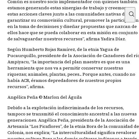
Común es nuestro socio implementador con quienes también
estamos generando estas sinergias de trabajo y creemos que
estas acciones claves junto a las comunidades nativas de
garantizar su cosmovisión cultural, promover la participación
en la toma de decisiones y diseñar propuestas que nazcan de
ellos hace que se pueda colaborar en esta misión en conjunto
de salvaguardar nuestros recursos”, afirma Yadira Díaz.
Según Humberto Rojas Ramírez, de la etnia Yagua de
Pucaurquillo, presidente de la Asociación de Cazadores del rí
Ampiyacu, “la importancia del plan maestro es que es una
herramienta que nos va a permitir conservar nuestras
riquezas; animales, plantas, peces... Porque antes, cuando no
había ACR, éramos depredadores de nuestros propios
recursos”, afirma.
Angélica Peña © Marlon del Águila
Debido a la explotación indiscriminada de los recursos,
tampoco se transmitió el conocimiento ancestral a las nuevas
generaciones. Angélica Peña, presidenta de la Asociación de
Artesanía “Los Picaflores”, de la etnia Bora de la comunidad de
Colonia, nos explica; “La interculturalidad significa revalorar
nuestra cultura Bora y las demás culturas indígenas a través