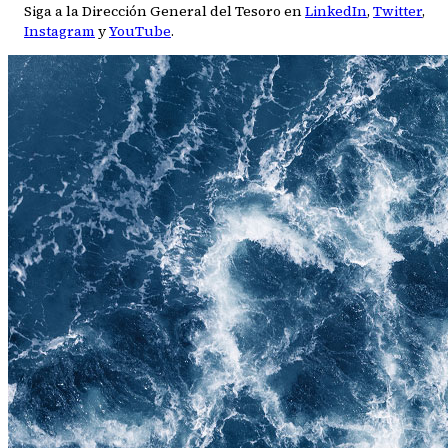
Siga a la Dirección General del Tesoro en
LinkedIn
,
Twitter
,
Instagram
y
YouTube
.