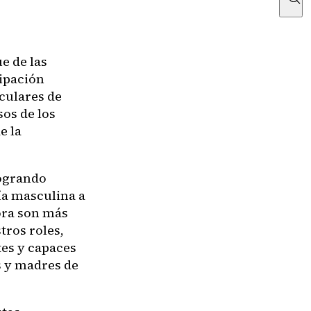
e de las
cipación
iculares de
sos de los
e la
logrando
ía masculina a
ora son más
ros roles,
tes y capaces
s y madres de