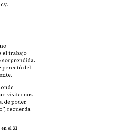
cy.
smo
 el trabajo
ó sorprendida.
e percató del
ente.
donde
n visitarnos
a de poder
o”, recuerda
en el XI