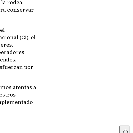
la rodea,
ara conservar
el
ional (CI), el
jeres.
operadores
ciales.
esfuerzan por
amos atentas a
estros
 implementado