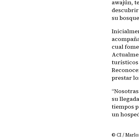
awajún, t
descubrir 
su bosque
Inicialmen
acompañam
cual fomen
Actualmen
turístico
Reconocen
prestar lo
“Nosotras
su llegad
tiempos p
un hosped
© CI / Marlo