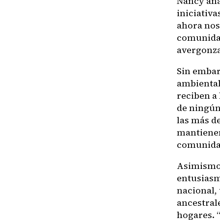
Nancy añad
iniciativ
ahora nos
comunidad
avergonza
Sin embar
ambiental
reciben a 
de ningún
las más d
mantienen
comunidad
Asimismo,
entusiasm
nacional,
ancestral
hogares. 