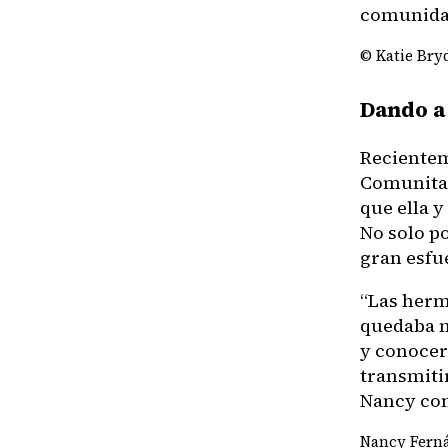
comunidad
© Katie Bry
Dando a
Recientem
Comunitar
que ella 
No solo po
gran esfu
“Las herm
quedaba m
y conocer
transmitir
Nancy con
Nancy Ferná