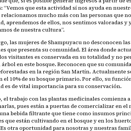
e que, sí es posible generar ingresos a partir de e
as: “Vemos que esta actividad sí nos ayuda en nuest
 relacionamos mucho más con las personas que no 
, aprendemos de ellos, nos sentimos valoradas y 
mos de nuestra cultura”.
go, las mujeres de Shampuyacu no desconocen las
es que presenta su comunidad. El área donde act
los visitantes es conservada en su totalidad y no pe
 árbol en este bosque. Reconocen que su comunida
eforestadas en la región San Martín. Actualmente s
 el 10% de su bosque primario. Por ello, su función
 es de vital importancia para su conservación.
 el trabajo con las plantas medicinales comienza a
arlas, pues están a puertas de comercializar en el
 una bebida filtrante que tiene como insumos princi
es que están cultivando en el bosque y en los huert
“Es otra oportunidad para nosotras y nuestras famil