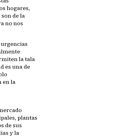
stas
ros hogares,
son de la
ya no nos
 urgencias
ualmente
rmiten la tala
d es una de
olo
 en la
 mercado
pales, plantas
os de sus
ias y la