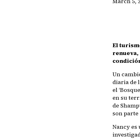
March 5, 
El turism
renueva, 
condició
Un cambio
diaria de
el ‘Bosqu
en su ter
de Shampu
son parte 
Nancy es u
investigad