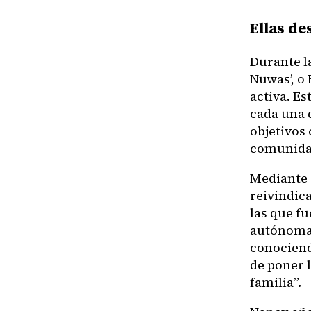
Ellas de
Durante l
Nuwas’, o
activa. E
cada una d
objetivos 
comunida
Mediante 
reivindic
las que f
autónomas
conociend
de poner 
familia”.