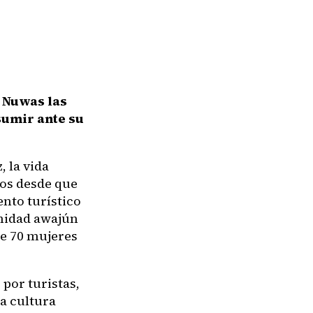
s Nuwas las
sumir ante su
 la vida
ros desde que
nto turístico
unidad awajún
de 70 mujeres
 por turistas,
la cultura