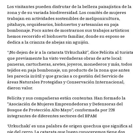
Los visitantes pueden disfrutar de la belleza paisajística de la
zona y de su variada biodiversidad. Los comités de mujeres
trabajan en actividades sostenibles de meliponicultura,
pitahaya, orquidearios, biohuertos y artesanías en paja
bombonaje. Poco antes de mostrarnos sus trabajos artísticos
hemos recorrido el biohuerto familiar, donde su esposo se
dedica a la crianza de abejas sin aguijón.
“¡No dejen de ir a la catarata Urkuchaki!”, dice Felícita al turist
que previamente ha visto verdaderas obras de arte local:
paneras, cartucheras, aretes, joyeros, monederos y más, todos
tejidos en paja bombonaje, un producto de la zona que antes
les parecía inútil y que gracias a co gestión del Servicio de
áreas Naturales Protegidas y Conservación Internacional,
dieron valor.
Felícita y sus compañeras están contentas. Han formado la
"Asociación de Mujeres Emprendedoras y Defensoras del
Bosque de Protección Alto Mayo", conformada por 228
integrantes de diferentes sectores del BPAM
‘Urkuchaki’ es una palabra de origen quechua que significa al
pie del cerro. La catarata que luego conoceremos tiene dos