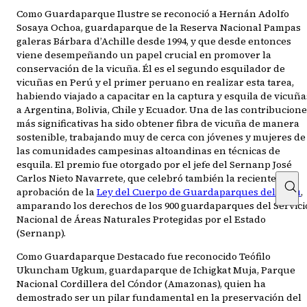
Como Guardaparque Ilustre se reconoció a Hernán Adolfo
Sosaya Ochoa, guardaparque de la Reserva Nacional Pampas
galeras Bárbara d’Achille desde 1994, y que desde entonces
viene desempeñando un papel crucial en promover la
conservación de la vicuña. Él es el segundo esquilador de
vicuñas en Perú y el primer peruano en realizar esta tarea,
habiendo viajado a capacitar en la captura y esquila de vicuña
a Argentina, Bolivia, Chile y Ecuador. Una de las contribucion
más significativas ha sido obtener fibra de vicuña de manera
sostenible, trabajando muy de cerca con jóvenes y mujeres de
las comunidades campesinas altoandinas en técnicas de
esquila. El premio fue otorgado por el jefe del Sernanp José
Carlos Nieto Navarrete, que celebró también la reciente
aprobación de la
Ley del Cuerpo de Guardaparques del Perú
,
amparando los derechos de los 900 guardaparques del Servici
Nacional de Áreas Naturales Protegidas por el Estado
(Sernanp).
Como Guardaparque Destacado fue reconocido Teófilo
Ukuncham Ugkum, guardaparque de Ichigkat Muja, Parque
Nacional Cordillera del Cóndor (Amazonas), quien ha
demostrado ser un pilar fundamental en la preservación del