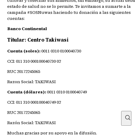
cultivar y cosechar sus alimentos, sin embargo, su actual débi
estado de salud no se lo permite. Te invitamos a sumarte a la
campaña #SOSNuwas haciendo tu donación a las siguientes
cuentas:
Banco Continental
Titular: Centro Takiwasi
Cuenta (soles):
0011 0310 0100040730
CCI: 011 310 000100040730 02
RUC 20172245065
Razon Social: TAKIWASI
Cuenta (dólares):
0011 0310 0100040749
CCI: 011 310 000100040749 02
RUC 20172245065
Razón Social: TAKIWASI
Muchas gracias por su apoyo en la difusión.