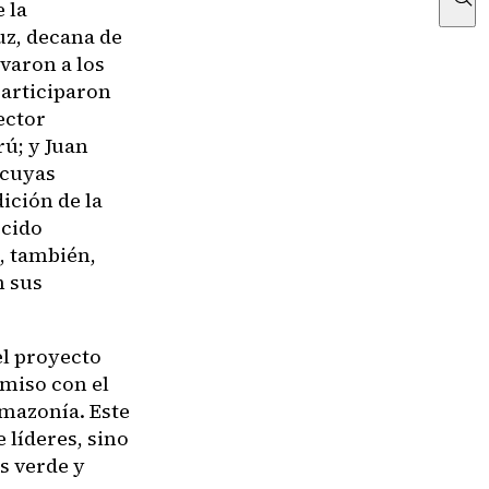
 la
uz, decana de
varon a los
participaron
ector
rú; y Juan
 cuyas
ición de la
ecido
, también,
n sus
el proyecto
miso con el
Amazonía. Este
líderes, sino
s verde y