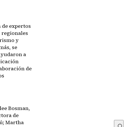
 de expertos
s regionales
urismo y
más, se
 ayudaron a
nicación
laboración de
os
llee Bosman,
ctora de
rú; Martha