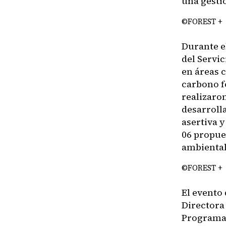
una gesti
©FOREST +
Durante e
del Servi
en áreas 
carbono f
realizaro
desarroll
asertiva 
06 propue
ambiental
©FOREST +
El evento
Directora
Programas