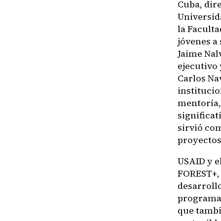
Cuba, dir
Universid
la Facult
jóvenes a
Jaime Nalv
ejecutivo
Carlos Na
institucio
mentoría,
significa
sirvió co
proyectos 
USAID y el
FOREST+, 
desarroll
programa 
que tambi