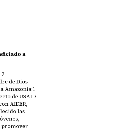
eficiado a
17
dre de Dios
la Amazonía”.
yecto de USAID
 con AIDER,
lecido las
jóvenes,
 y promover