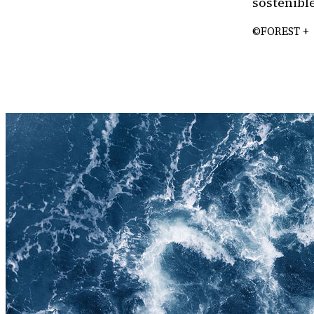
sostenible
©FOREST +