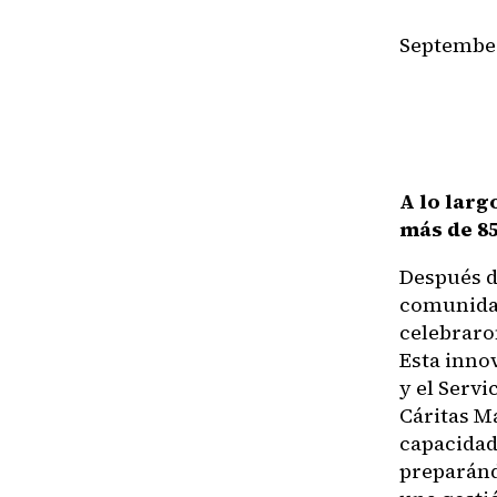
September
A lo larg
más de 85
Después de
comunidad
celebraro
Esta inno
y el Servi
Cáritas M
capacidad
preparánd