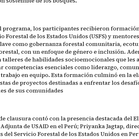
ón sostenible de los bosques.
l programa, los participantes recibieron formación
cio Forestal de los Estados Unidos (USFS) y mentore
clave como gobernanza forestal comunitaria, ecot
orestal, con un enfoque de género e inclusión. Ade
n talleres de habilidades socioemocionales que les
ar competencias esenciales como liderazgo, comu
y trabajo en equipo. Esta formación culminó en la e
stas de proyectos destinadas a enfrentar los desafí
es de sus comunidades
 de clausura contó con la presencia destacada del E
 Adjunta de USAID en el Perú; Priyanka Jagtap, dire
 del Servicio Forestal de los Estados Unidos en Pe