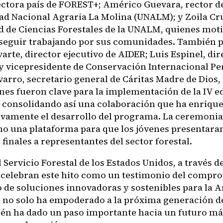
ectora país de FOREST+; Américo Guevara, rector de
ad Nacional Agraria La Molina (UNALM); y Zoila Cr
ad de Ciencias Forestales de la UNALM, quienes moti
 seguir trabajando por sus comunidades. También 
arte, director ejecutivo de AIDER; Luis Espinel, dir
 y vicepresidente de Conservación Internacional Pe
varro, secretario general de Cáritas Madre de Dios,
nes fueron clave para la implementación de la IV ed
 consolidando así una colaboración que ha enriqu
tivamente el desarrollo del programa. La ceremonia
mo una plataforma para que los jóvenes presentara
finales a representantes del sector forestal.
 Servicio Forestal de los Estados Unidos, a través d
celebran este hito como un testimonio del compro
o de soluciones innovadoras y sostenibles para la 
no solo ha empoderado a la próxima generación de 
én ha dado un paso importante hacia un futuro má