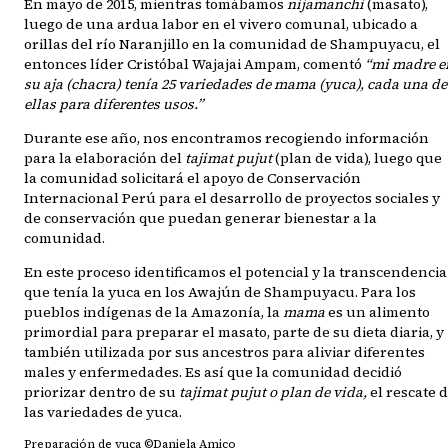
En mayo de 2015, mientras tomábamos
nijamanchi
(masato),
luego de una ardua labor en el vivero comunal, ubicado a
orillas del río Naranjillo en la comunidad de Shampuyacu, el
entonces líder Cristóbal Wajajai Ampam, comentó
“mi madre e
su aja (chacra) tenía 25 variedades de mama (yuca), cada una de
ellas para diferentes usos.”
Durante ese año, nos encontramos recogiendo información
para la elaboración del
tajimat pujut
(plan de vida), luego que
la comunidad solicitará el apoyo de Conservación
Internacional Perú para el desarrollo de proyectos sociales y
de conservación que puedan generar bienestar a la
comunidad.
En este proceso identificamos el potencial y la transcendencia
que tenía la yuca en los Awajún de Shampuyacu. Para los
pueblos indígenas de la Amazonía, la
mama
es un alimento
primordial para preparar el masato, parte de su dieta diaria, y
también utilizada por sus ancestros para aliviar diferentes
males y enfermedades. Es así que la comunidad decidió
priorizar dentro de su
tajimat pujut o plan de vida,
el rescate 
las variedades de yuca.
Preparación de yuca ©Daniela Amico