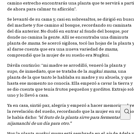
camino estrecho encontrarás una planta que te servirá a part
de ahora para calmar tu aflicción”.
Se levantó de su cama y, casi en sobresaltos, se dirigió en busc
del machete y fue camino al bosque, recordando su caminata
del día anterior. No dudó en entrar al fondo del bosque, por
donde no camina la gente. Allí se encontraba una diminuta
planta de
mama
. Se acercó sigilosa, tocó las hojas de la planta y
al darse cuenta que era una nueva variedad de
mama
,
comprendió que la mujer de su sueño era Nugkui.
Dávila continúo: “mi madre se arrodilló, veneró la planta y
supo, de inmediato, que se trataba de la
nugkui mama
, una
planta de la que tanto le hablaba su madre y su abuela, y que
hasta ese momento no conocía. Ella empezó a cavar la tierra y
se dio cuenta que tenía frutos pequeños y gorditos. Extrajo sol
uno y lo llevó a casa.
Ya en casa, sintió paz, alegría y empezó a hacer memoria sobr
la revelación del sueño, recordando que la mujer en su sueño
le había dicho:
"el fruto de la planta sirve para fermentar el
nijamanchi de un día para otro."
Hoy la planta
nugkui mama
está sembrada en el
aja
de Adela y