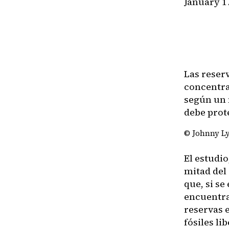
January 1
Las reser
concentra
según un 
debe prot
© Johnny L
El estudio
mitad del
que, si se
encuentra 
reservas 
fósiles li