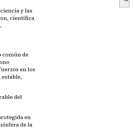
ciencia y las
on, científica
.
vo común de
bono
fuerzos en los
estable,
rable del
protegida en
mósfera de la