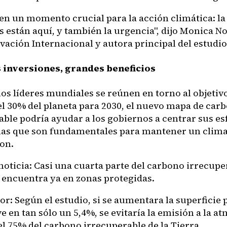
en un momento crucial para la acción climática: la 
 están aquí, y también la urgencia", dijo Monica No
vación Internacional y autora principal del estudio
 inversiones, grandes beneficios
los líderes mundiales se reúnen en torno al objeti
el 30% del planeta para 2030, el nuevo mapa de car
able podría ayudar a los gobiernos a centrar sus es
as que son fundamentales para mantener un clima 
on.
noticia: Casi una cuarta parte del carbono irrecupe
encuentra ya en zonas protegidas.
r: Según el estudio, si se aumentara la superficie 
e en tan sólo un 5,4%, se evitaría la emisión a la at
el 75% del carbono irrecuperable de la Tierra.