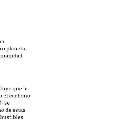
án
ro planeta,
humanidad
cluye que la
o el carbono
- se
no de estas
bustibles