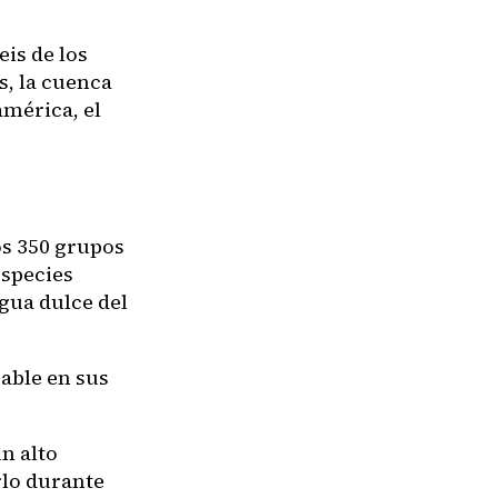
is de los
s, la cuenca
américa, el
os 350 grupos
especies
agua dulce del
able en sus
n alto
rlo durante