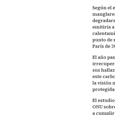
Según el 
manglares
degradara
emitiría 
calentamie
punto de 
París de 2
El año pa
irrecuper
sus halla
este carb
la visión 
protegida
El estudio
ONU sobre
a cumplir