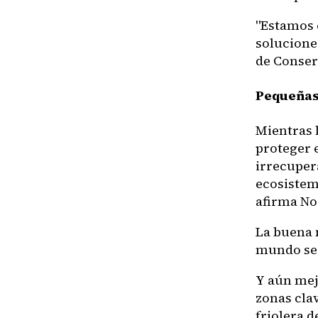
"Estamos 
soluciones
de Conser
Pequeñas
Mientras 
proteger 
irrecuper
ecosistem
afirma No
La buena 
mundo se 
Y aún mejo
zonas clav
friolera d