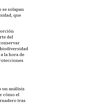
o se solapan
sidad, que
porción
rte del
 conservar
 biodiversidad
a la hora de
protecciones
o un análisis
er cómo el
ernadero tras