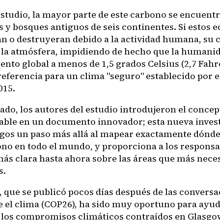
estudio, la mayor parte de este carbono se encuentr
 y bosques antiguos de seis continentes. Si estos 
n o destruyeran debido a la actividad humana, su 
a la atmósfera, impidiendo de hecho que la humanid
nto global a menos de 1,5 grados Celsius (2,7 Fahre
referencia para un clima "seguro" establecido por 
015.
sado, los autores del estudio introdujeron el conce
able en un documento innovador; esta nueva invest
zgos un paso más allá al mapear exactamente dónde
ono en todo el mundo, y proporciona a los responsa
más clara hasta ahora sobre las áreas que más nece
s.
, que se publicó pocos días después de las conversa
 el clima (COP26), ha sido muy oportuno para ayuda
 los compromisos climáticos contraídos en Glasgo