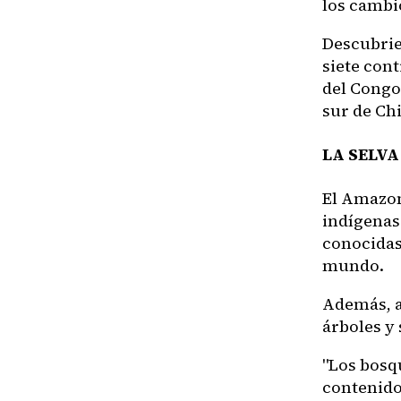
los cambio
Descubrie
siete con
del Congo,
sur de Chi
LA SELV
El Amazon
indígenas.
conocidas 
mundo.
Además, a
árboles y 
"Los bosq
contenido