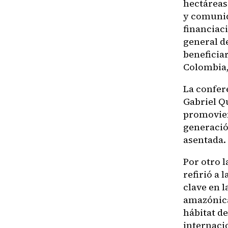
hectáreas
y comunid
financiac
general d
beneficia
Colombia,
La confer
Gabriel Q
promovien
generació
asentada.
Por otro l
refirió a
clave en l
amazónica
hábitat de
internacio