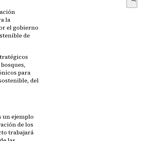
nación
a la
or el gobierno
stenible de
tratégicos
s bosques,
ónicos para
sostenible, del
s un ejemplo
ación de los
cto trabajará
de las