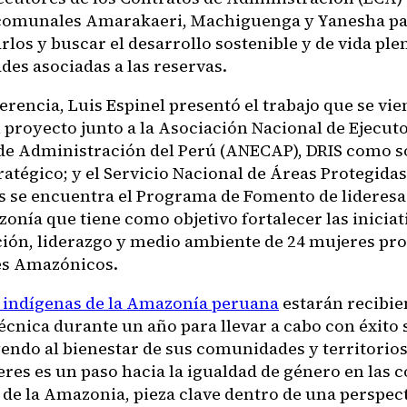
comunales Amarakaeri, Machiguenga y Yanesha p
os y buscar el desarrollo sostenible y de vida plen
es asociadas a las reservas.
erencia, Luis Espinel presentó el trabajo que se vie
 proyecto junto a la Asociación Nacional de Ejecut
de Administración del Perú (ANECAP), DRIS como so
ratégico; y el Servicio Nacional de Áreas Protegida
os se encuentra el Programa de Fomento de lideresa
onía que tiene como objetivo fortalecer las iniciat
ión, liderazgo y medio ambiente de 24 mujeres pr
ses Amazónicos.
 indígenas de la Amazonía peruana
estarán recibie
écnica durante un año para llevar a cabo con éxito 
endo al bienestar de sus comunidades y territorios
eres es un paso hacia la igualdad de género en las
 de la Amazonia, pieza clave dentro de una perspec