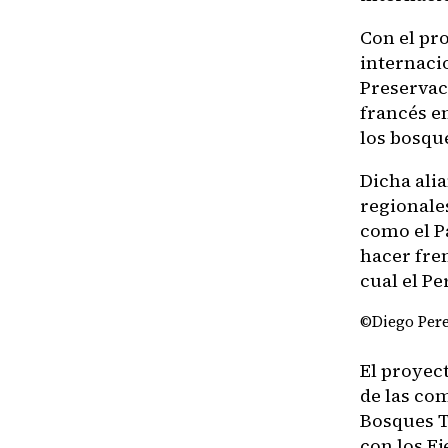
Con el pr
internacio
Preservaci
francés e
los bosqu
Dicha ali
regionales
como el P
hacer fren
cual el P
©Diego Per
El proyec
de las co
Bosques Tr
con los E