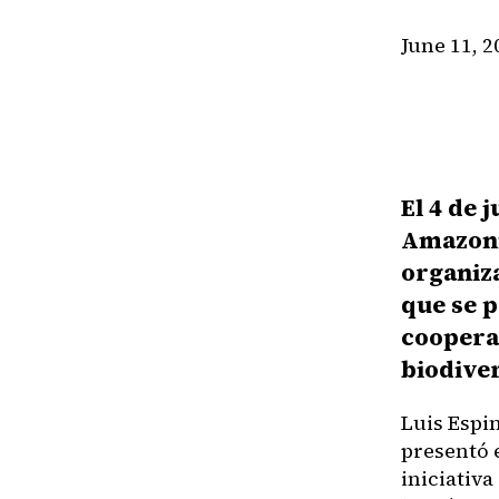
June 11, 2
El 4 de 
Amazonía
organiza
que se 
cooperac
biodive
Luis Espi
presentó 
iniciativ