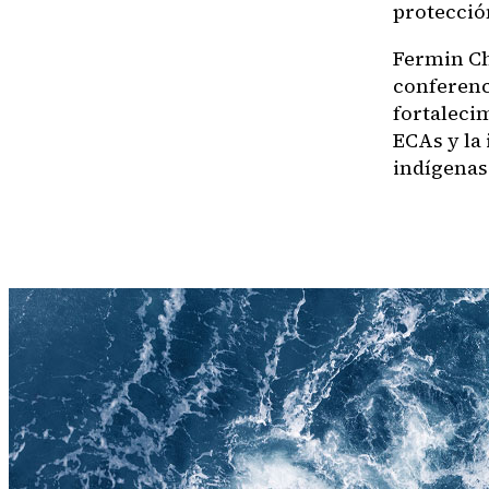
protecció
Fermin Ch
conferenc
fortaleci
ECAs y la
indígenas