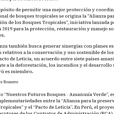
opósito de permitir una mejor protección y coordi
nal de bosques tropicales se origina la "Alianza par
ón de los Bosques Tropicales”, iniciativa lanzada p
n 2019 para la protección, restauración y manejo so
es.
anza también busca generar sinergias con planes es
 relativos a la conservación y uso sostenible de lo
acto de Leticia, un acuerdo entre siete países amaz
te a la deforestación, los incendios y el desarrollo 
erú es miembro.
ez Romero
to “Nuestros Futuros Bosques - Amazonía Verde”, e
mplementariedades entre la “Alianza para la preserv
opicales” y el “Pacto de Leticia”. En Perú, el proye
jecutores de los Contratos de Administración (ECA) 