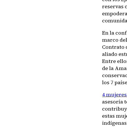
reservas 
empoderarl
comunidad
En la conf
marco del
Contrato 
aliado est
Entre ell
de la Amaz
conservac
los 7 paí
4 mujeres
asesoría t
contribuy
estas muj
indígenas