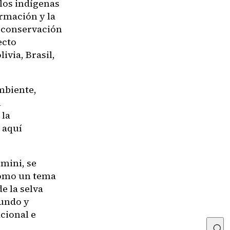
blos indígenas
rmación y la
a conservación
ecto
ivia, Brasil,
mbiente,
n
 la
 aquí
omini, se
 como un tema
e la selva
undo y
acional e