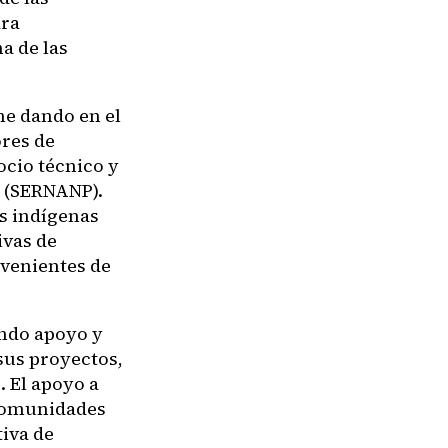
ara
a de las
ne dando en el
ores de
cio técnico y
s (SERNANP).
s indígenas
ivas de
ovenientes de
ndo apoyo y
sus proyectos,
. El apoyo a
 comunidades
tiva de