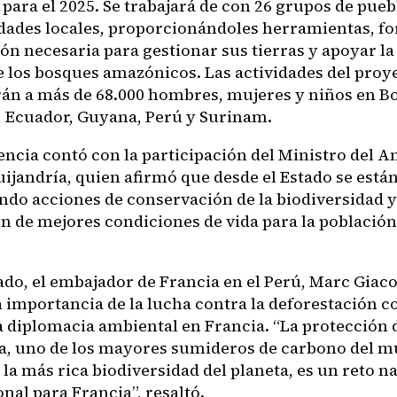
 para el 2025. Se trabajará de con 26 grupos de pue
ades locales, proporcionándoles herramientas, fo
ión necesaria para gestionar sus tierras y apoyar l
e los bosques amazónicos. Las actividades del proy
rán a más de 68.000 hombres, mujeres y niños en Bol
 Ecuador, Guyana, Perú y Surinam.
encia contó con la participación del Ministro del A
uijandría, quien afirmó que desde el Estado se está
do acciones de conservación de la biodiversidad y
n de mejores condiciones de vida para la población
ado, el embajador de Francia en el Perú, Marc Giac
 la importancia de la lucha contra la deforestación
a diplomacia ambiental en Francia. “La protección d
, uno de los mayores sumideros de carbono del m
 la más rica biodiversidad del planeta, es un reto n
nal para Francia”, resaltó.