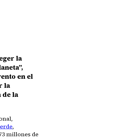
eger la
aneta”,
ento en el
 la
 de la
onal,
Verde
,
73 millones de