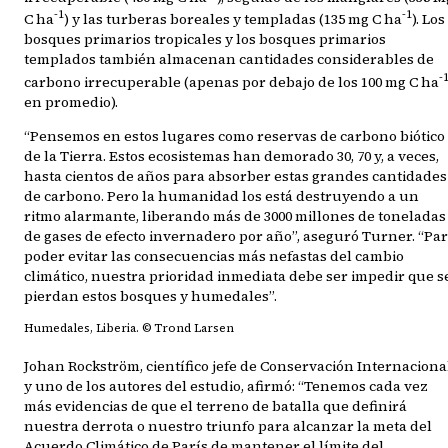
-1
-1
C ha
) y las turberas boreales y templadas (135 mg C ha
). Los
bosques primarios tropicales y los bosques primarios
templados también almacenan cantidades considerables de
-
carbono irrecuperable (apenas por debajo de los 100 mg C ha
en promedio).
“Pensemos en estos lugares como reservas de carbono biótico
de la Tierra. Estos ecosistemas han demorado 30, 70 y, a veces,
hasta cientos de años para absorber estas grandes cantidades
de carbono. Pero la humanidad los está destruyendo a un
ritmo alarmante, liberando más de 3000 millones de toneladas
de gases de efecto invernadero por año”, aseguró Turner. “Pa
poder evitar las consecuencias más nefastas del cambio
climático, nuestra prioridad inmediata debe ser impedir que s
pierdan estos bosques y humedales”.
Humedales, Liberia. © Trond Larsen
Johan Rockström, científico jefe de Conservación Internaciona
y uno de los autores del estudio, afirmó: “Tenemos cada vez
más evidencias de que el terreno de batalla que definirá
nuestra derrota o nuestro triunfo para alcanzar la meta del
Acuerdo Climático de París de mantener el límite del