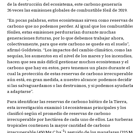
de la destrucción del ecosistema, este carbono generaría
26 veces las emisiones globales de combustible fósil de 2019.
“En pocas palabras, estos ecosistemas sirven como reservas d
carbono que no podemos perder. Al igual que los combustible
fósiles, estas emisiones perdurarían durante muchas
generaciones futuras, por lo que debemos trabajar ahora,
colectivamente, para que este carbono se quede en el suelo”,
afirmó Goldstein. “Los impactos del cambio climático, como las
sequías, los aumentos en el nivel de los mares y los incendios,
hacen que sea más difícil gestionar muchos ecosistemas y el
carbono que hay en estos, pero tenemos un plazo durante el
cual la protección de estas reservas de carbono irrecuperable
aún está, en gran medida, a nuestro alcance: podemos decidir
si las salvaguardamos o las destruimos, y si podemos ayudarl
a adaptarse”.
Para identificar las reservas de carbono biótico de la Tierra,
esta investigación examinó 14 ecosistemas principales y los
clasificó según el promedio de reservas de carbono
irrecuperable por hectárea de cada uno de ellos. Las turberas
tropicales contienen la mayor cantidad de carbono
-1
irrecuperable (450 Mg C ha
), seguido de los manglares (335 M