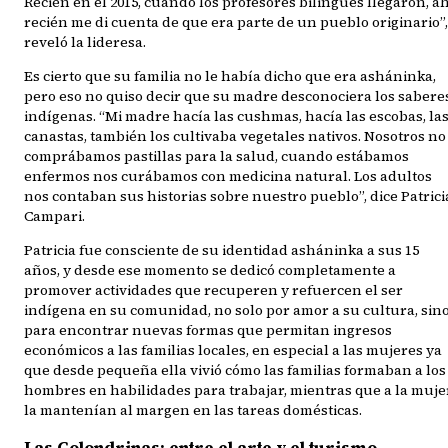
Recién en el 2015, cuando los profesores bilingües llegaron, a
recién me di cuenta de que era parte de un pueblo originario”,
reveló la lideresa.
Es cierto que su familia no le había dicho que era asháninka,
pero eso no quiso decir que su madre desconociera los sabere
indígenas. “Mi madre hacía las cushmas, hacía las escobas, la
canastas, también los cultivaba vegetales nativos. Nosotros no
comprábamos pastillas para la salud, cuando estábamos
enfermos nos curábamos con medicina natural. Los adultos
nos contaban sus historias sobre nuestro pueblo”, dice Patrici
Campari.
Patricia fue consciente de su identidad asháninka a sus 15
años, y desde ese momento se dedicó completamente a
promover actividades que recuperen y refuercen el ser
indígena en su comunidad, no solo por amor a su cultura, sin
para encontrar nuevas formas que permitan ingresos
económicos a las familias locales, en especial a las mujeres ya
que desde pequeña ella vivió cómo las familias formaban a los
hombres en habilidades para trabajar, mientras que a la muje
la mantenían al margen en las tareas domésticas.
Las Golondrinas: entre el arte y el turismo