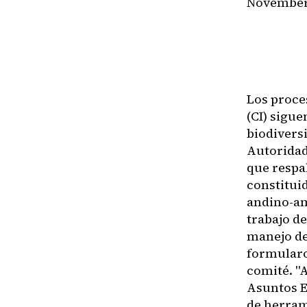
November 
​​Los pro
(CI) sigu
biodiversi
Autoridad
que respa
constituid
andino-am
trabajo d
manejo de 
formularo
comité. "
Asuntos E
de herram