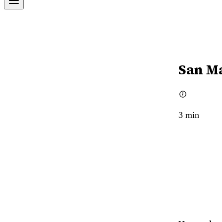
San Ma
3
min