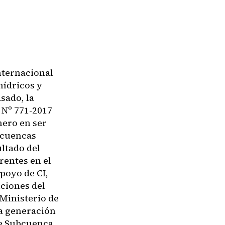
nternacional
hídricos y
sado, la
 Nº 771-2017
mero en ser
e cuencas
ltado del
rentes en el
poyo de CI,
ciones del
 Ministerio de
la generación
de Subcuenca