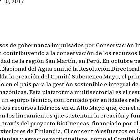
10, 2017
cesos de gobernanza impulsados por Conservación I
en contribuyendo a la conservación de los recursos 
dad de la región San Martín, en Perú. En octubre pa
 Nacional del Agua emitió la Resolución Directoral
lda la creación del Comité Subcuenca Mayo, el pri
o en el país para la gestión sostenible e integral d
azónicas. Esta plataforma multisectorial es el resu
e un equipo técnico, conformado por entidades refe
los recursos hídricos en el Alto Mayo que, con el a
n los lineamientos que sustentan la creación y fun
A través del proyecto BioCuencas, financiado por el
xteriores de Finlandia, CI concentró esfuerzos en 
ientas y espacios participativos, como el Comité 