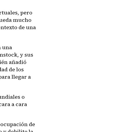
rtuales, pero
 queda mucho
contexto de una
a una
mstock, y sus
ién añadió
dad de los
para llegar a
undiales o
cara a cara
reocupación de
 y debilite la