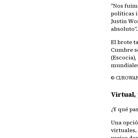
"Nos fuim
políticas
Justin Wo
absoluto".
El brote t
Cumbre so
(Escocia)
mundiales
© CI/ROWA
Virtual,
¿Y qué pas
Una opció
virtuales
varios de