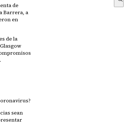
denta de
a Barrera, a
ieron en
es de la
n Glasgow
s compromisos
.
 coronavirus?
cias sean
presentar