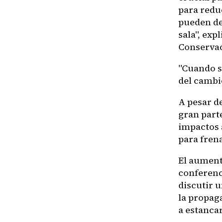
para redu
pueden de
sala", exp
Conservac
"Cuando s
del cambi
A pesar d
gran parte
impactos 
para frena
El aumento
conferenc
discutir 
la propag
a estanca