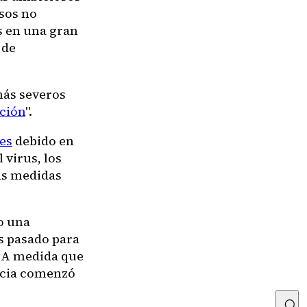
sos no
s en una gran
 de
más severos
cción
".
es
debido en
 virus, los
as medidas
do una
s pasado para
. A medida que
encia comenzó