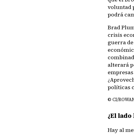
voluntad 
podrá cam
Brad Plum
crisis ec
guerra de
económica
combinado
alterará 
empresas 
¿Aprovech
políticas 
© CI/ROWA
¿El lado
Hay al me