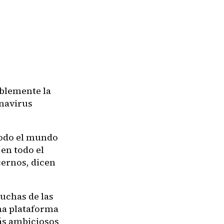
iblemente la
onavirus
todo el mundo
en todo el
cernos, dicen
uchas de las
na plataforma
ás ambiciosos