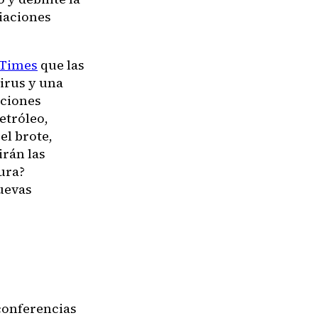
iaciones
 Times
que las
irus y una
aciones
etróleo,
el brote,
irán las
ura?
uevas
 conferencias