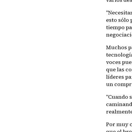
"Necesita
esto sólo
tiempo par
negociaci
Muchos pa
tecnología
voces pue
que las c
líderes pa
un compro
"Cuando s
caminando
realmente 
Por muy c
que el bro