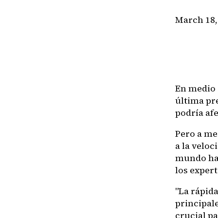
March 18,
En medio 
última pr
podría afe
Pero a me
a la veloc
mundo has
los expert
"La rápid
principal
crucial p