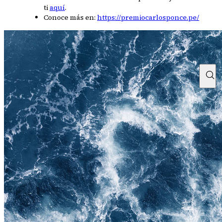
ti
aquí
.
Conoce más en:
https://premiocarlosponce.pe/